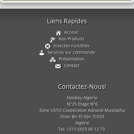
Liens Rapides
Acceuil
Nos Produits
Insectes nuisibles
Services sur commande
Présentation
Contact
Contactez-Nous!
Hockley Algerie
N°25 Etage N°6
Zone USTO Coopérative Adnane Mustapha
Oran
Bir-El-Djir 31023
Algérie
Tel:
+213 (0)23 06 12 73