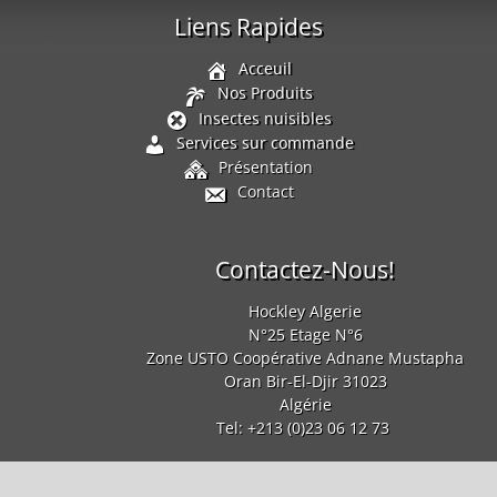
Liens Rapides
Acceuil
Nos Produits
Insectes nuisibles
Services sur commande
Présentation
Contact
Contactez-Nous!
Hockley Algerie
N°25 Etage N°6
Zone USTO Coopérative Adnane Mustapha
Oran
Bir-El-Djir 31023
Algérie
Tel:
+213 (0)23 06 12 73